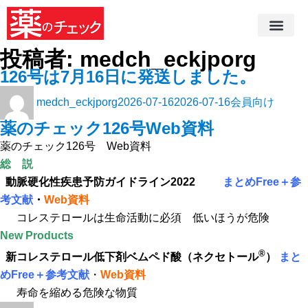
投稿者:
medch_eckjporg
126号は7月16日に発送しました。
medch_eckjporg
2026-07-16
2026-07-16
会員向け
薬のチェック126号Web資料
薬のチェック126号 Web資料
総 説
動脈硬化性疾患予防ガイドライン2022
まとめFree
＋
参
考文献
・
Web資料
コレステロールは生命活動に必須 低いほうが危険
New Products
®
新コレステロール低下剤ベムペド酸（ネクセトール
）
まと
めFree＋参考文献
・
Web資料
寿命を縮める危険な物質