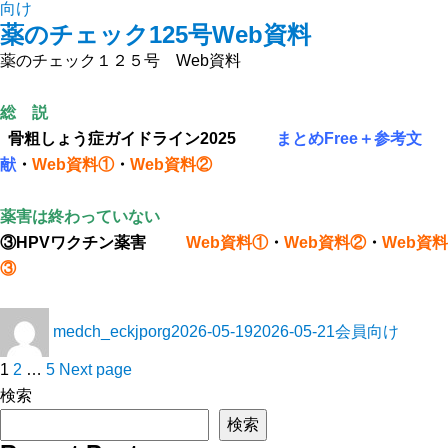
向け
薬のチェック125号Web資料
薬のチェック１２５号 Web資料
総 説
骨粗しょう症ガイドライン2025
まとめFree
＋
参考文
献
・
Web資料①
・
Web資料②
薬害は終わっていない
③HPVワクチン薬害
Web資料①
・
Web資料②
・
Web資料
③
medch_eckjporg
2026-05-19
2026-05-21
会員向け
1
2
…
5
Next page
検索
検索