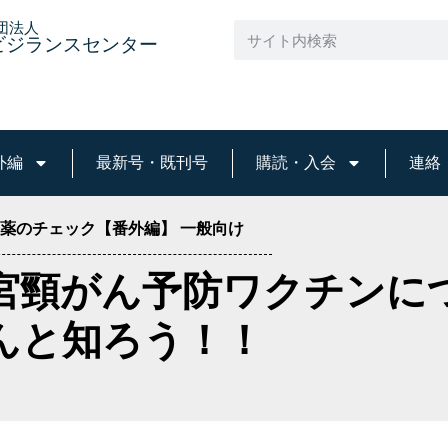
団法人
ビジランスセンター
外編
最新号・既刊号
購読・入会
連絡
薬のチェック【番外編】
一般向け
子宮頸がん予防ワクチンに
んと知ろう！！