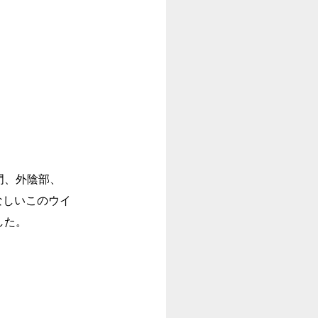
門、外陰部、
なしい
このウイ
した。