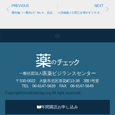
PREVIOUS
NEXT
番外編《一般向け》No.４ 抗生物質について知ろう！
≪詳細版≫3.死亡を増やすドナネマブ(アルツハイマー病用剤) 速報 (No2の改訂版）上の「番外編」から(左右どちらでも）
医薬ビジランスセンター
一般社団法人
〒530-0022 大阪市北区浪花町13-38 3階 I号室
TEL 06-6147-5639 FAX 06-6147-5649
Copyright©︎medcheckjp.org All right reserved.
年間購読お申し込み