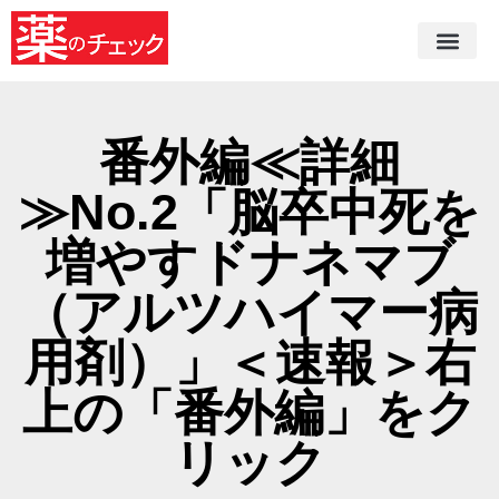
番外編≪詳細
≫No.2「脳卒中死を
増やすドナネマブ
（アルツハイマー病
用剤）」＜速報＞右
上の「番外編」をク
リック